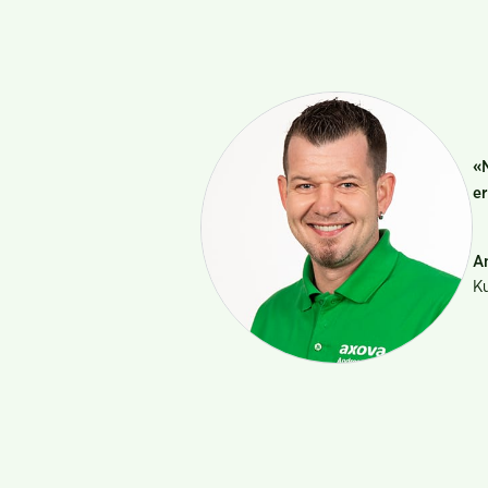
«N
er
A
K