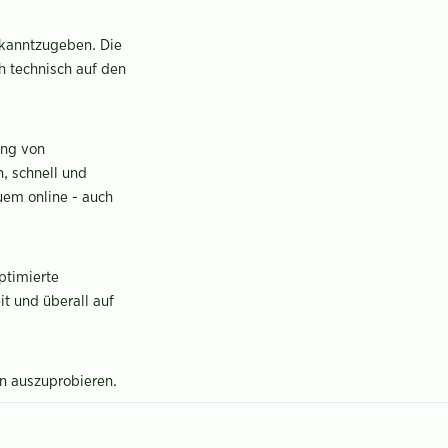
ekanntzugeben. Die
h technisch auf den
ung von
, schnell und
uem online - auch
ptimierte
it und überall auf
en auszuprobieren.